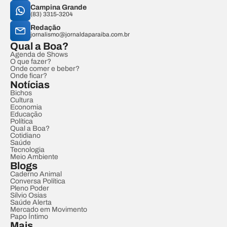
Campina Grande
(83) 3315-3204
Redação
jornalismo@jornaldaparaiba.com.br
Qual a Boa?
Agenda de Shows
O que fazer?
Onde comer e beber?
Onde ficar?
Notícias
Bichos
Cultura
Economia
Educação
Política
Qual a Boa?
Cotidiano
Saúde
Tecnologia
Meio Ambiente
Blogs
Caderno Animal
Conversa Política
Pleno Poder
Sílvio Osias
Saúde Alerta
Mercado em Movimento
Papo Íntimo
Mais