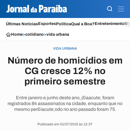
Esportes
Entretenimento
Bl
Últimas Notícias
Política
Qual a Boa?
Home
>
cotidiano
>
vida urbana
VIDA URBANA
Número de homicídios em
CG cresce 12% no
primeiro semestre
Entre janeiro e junho deste ano, j&aacute; foram
registrados 84 assassinatos na cidade, enquanto que no
mesmo per&iacute;odo no ano passado foram 75.
Publicado em 01/07/2015 às 12:37