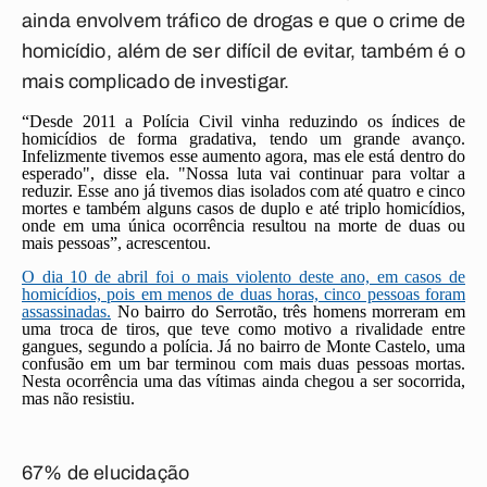
ainda envolvem tráfico de drogas e que o crime de
homicídio, além de ser difícil de evitar, também é o
mais complicado de investigar.
“Desde 2011 a Polícia Civil vinha reduzindo os índices de
homicídios de forma gradativa, tendo um grande avanço.
Infelizmente tivemos esse aumento agora, mas ele está dentro do
esperado", disse ela. "Nossa luta vai continuar para voltar a
reduzir. Esse ano já tivemos dias isolados com até quatro e cinco
mortes e também alguns casos de duplo e até triplo homicídios,
onde em uma única ocorrência resultou na morte de duas ou
mais pessoas”, acrescentou.
O dia 10 de abril foi o mais violento deste ano, em casos de
homicídios, pois em menos de duas horas, cinco pessoas foram
assassinadas.
No bairro do Serrotão, três homens morreram em
uma troca de tiros, que teve como motivo a rivalidade entre
gangues, segundo a polícia. Já no bairro de Monte Castelo, uma
confusão em um bar terminou com mais duas pessoas mortas.
Nesta ocorrência uma das vítimas ainda chegou a ser socorrida,
mas não resistiu.
67% de elucidação