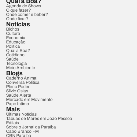
Qual a Boa?
Agenda de Shows
O que fazer?
Onde comer e beber?
Onde ficar?
Notícias
Bichos
Cultura
Economia
Educação
Política
Qual a Boa?
Cotidiano
Saúde
Tecnologia
Meio Ambiente
Blogs
Caderno Animal
Conversa Política
Pleno Poder
Sílvio Osias
Saúde Alerta
Mercado em Movimento
Papo Íntimo
Mais
Últimas Notícias
Tábuas de Marés em João Pessoa
Editais
Sobre o Jornal da Paraíba
Cabo Branco FM
CBN Paraíba