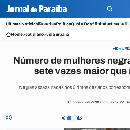
Esportes
Entretenimento
Bl
Últimas Notícias
Política
Qual a Boa?
Home
>
cotidiano
>
vida urbana
VIDA UR
Número de mulheres negra
sete vezes maior que 
Negras assassinadas nos últimos dez anos correspon
Publicado em 27/08/2020 às 17:22 | A