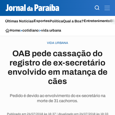
Esportes
Entretenimento
Bl
Últimas Notícias
Política
Qual a Boa?
Home
>
cotidiano
>
vida urbana
VIDA URBANA
OAB pede cassação do
registro de ex-secretário
envolvido em matança de
cães
Pedido é devido ao envolvimento do ex-secretário na
morte de 31 cachorros.
Publicado em 24/07/2018 às 16:37 | Atualizado em 24/07/2018 às 19:33