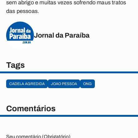
sem abrigo e muitas vezes sofrendo maus tratos
das pessoas.
Jornal da Paraíba
Tags
CADELA AGREDIDA
JOAO PESSOA
ONG
Comentários
Seu comentário (Obrigatório)