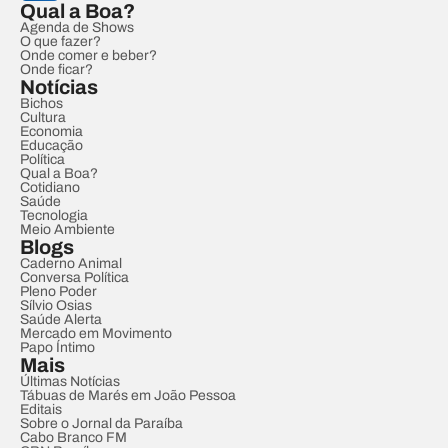
Qual a Boa?
Agenda de Shows
O que fazer?
Onde comer e beber?
Onde ficar?
Notícias
Bichos
Cultura
Economia
Educação
Política
Qual a Boa?
Cotidiano
Saúde
Tecnologia
Meio Ambiente
Blogs
Caderno Animal
Conversa Política
Pleno Poder
Sílvio Osias
Saúde Alerta
Mercado em Movimento
Papo Íntimo
Mais
Últimas Notícias
Tábuas de Marés em João Pessoa
Editais
Sobre o Jornal da Paraíba
Cabo Branco FM