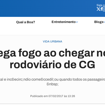
Siga 
Siga 
Entretenimento
Blogs
Qual a Boa?
VIDA URBANA
ga fogo ao chegar n
rodoviário de CG
al e inc&ecirc;ndio come&ccedil;ou quando todos os passageir
&nbsp;
Publicado em 07/02/2017 às 13:26