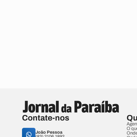
Contate-nos
Qu
Agen
O qu
João Pessoa
Onde
(83) 2106.1892