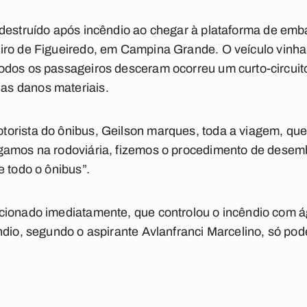
destruído
após incêndio ao chegar à plataforma de em
iro de Figueiredo
, em
Campina Grande
. O veículo vinha
dos os passageiros desceram ocorreu um curto-circuito
s danos materiais.
orista do ônibus, Geilson marques, toda a
viagem
, que
amos na rodoviária, fizemos o procedimento de desemb
e todo o ônibus”.
cionado imediatamente, que controlou o incêndio com á
ndio, segundo o aspirante Avlanfranci Marcelino, só po