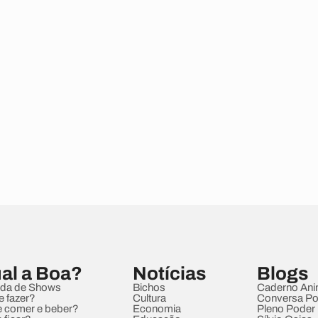
al a Boa?
Notícias
Blogs
da de Shows
Bichos
Caderno Ani
e fazer?
Cultura
Conversa Pol
 comer e beber?
Economia
Pleno Poder