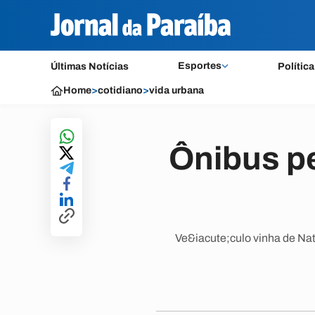
Esportes
Últimas Notícias
Política
Home
>
cotidiano
>
vida urbana
Ônibus pe
Ve&iacute;culo vinha de Nat