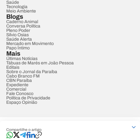
Saúde
Tecnologia
Meio Ambiente
Blogs
Caderno Animal
Conversa Política
Pleno Poder
Sílvio Osias
Saúde Alerta
Mercado em Movimento
Papo Íntimo
Mais
Últimas Notícias
Tábuas de Marés em João Pessoa
Editais
Sobre o Jornal da Paraíba
Cabo Branco FM
CBN Paraíba
Expediente
Comercial
Fale Conosco
Política de Privacidade
Espaço Opinião
© REDE PARAÍBA DE COMUNICAÇÃO
Compartilhe o artigo
Developed by
Designed by