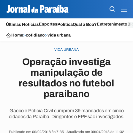
Esportes
Entretenimento
Bl
Últimas Notícias
Política
Qual a Boa?
Home
>
cotidiano
>
vida urbana
VIDA URBANA
Operação investiga
manipulação de
resultados no futebol
paraibano
Gaeco e Polícia Civil cumprem 39 mandados em cinco
cidades da Paraíba. Dirigentes e FPF são investigados.
Publicado em 09/04/2018 às 7:35 | Atualizado em 09/04/2018 às 11:32