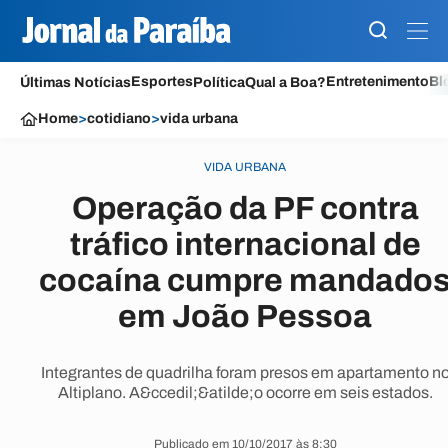
Esportes
Entretenimento
Bl
Últimas Notícias
Política
Qual a Boa?
Home
>
cotidiano
>
vida urbana
VIDA URBANA
Operação da PF contra
tráfico internacional de
cocaína cumpre mandado
em João Pessoa
Integrantes de quadrilha foram presos em apartamento n
Altiplano. A&ccedil;&atilde;o ocorre em seis estados.
Publicado em 10/10/2017 às 8:30