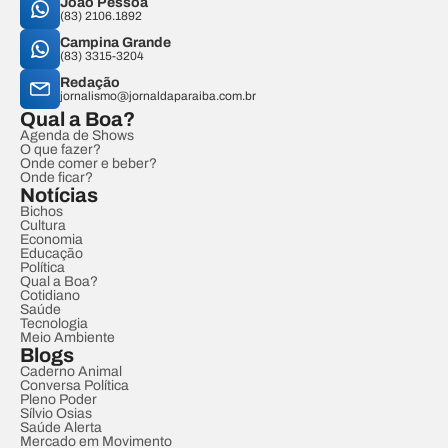
João Pessoa
(83) 2106.1892
Campina Grande
(83) 3315-3204
Redação
jornalismo@jornaldaparaiba.com.br
Qual a Boa?
Agenda de Shows
O que fazer?
Onde comer e beber?
Onde ficar?
Notícias
Bichos
Cultura
Economia
Educação
Política
Qual a Boa?
Cotidiano
Saúde
Tecnologia
Meio Ambiente
Blogs
Caderno Animal
Conversa Política
Pleno Poder
Sílvio Osias
Saúde Alerta
Mercado em Movimento