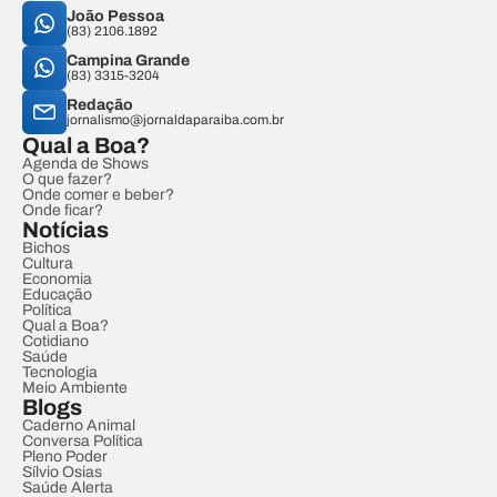
João Pessoa
(83) 2106.1892
Campina Grande
(83) 3315-3204
Redação
jornalismo@jornaldaparaiba.com.br
Qual a Boa?
Agenda de Shows
O que fazer?
Onde comer e beber?
Onde ficar?
Notícias
Bichos
Cultura
Economia
Educação
Política
Qual a Boa?
Cotidiano
Saúde
Tecnologia
Meio Ambiente
Blogs
Caderno Animal
Conversa Política
Pleno Poder
Sílvio Osias
Saúde Alerta