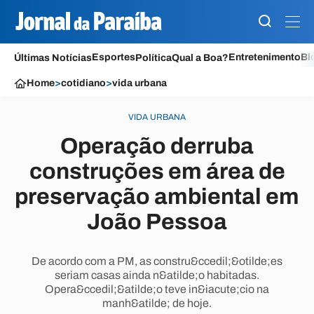
Esportes
Entretenimento
Bl
Últimas Notícias
Política
Qual a Boa?
Home
>
cotidiano
>
vida urbana
VIDA URBANA
Operação derruba
construções em área de
preservação ambiental em
João Pessoa
De acordo com a PM, as constru&ccedil;&otilde;es
seriam casas ainda n&atilde;o habitadas.
Opera&ccedil;&atilde;o teve in&iacute;cio na
manh&atilde; de hoje.