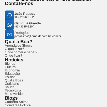
Contate-nos
João Pessoa
(83) 2106.1892
Campina Grande
(83) 3315-3204
Redação
jornalismo@jornaldaparaiba.com.br
Qual a Boa?
Agenda de Shows
O que fazer?
Onde comer e beber?
Onde ficar?
Notícias
Bichos
Cultura
Economia
Educação
Política
Qual a Boa?
Cotidiano
Saúde
Tecnologia
Meio Ambiente
Blogs
Caderno Animal
Conversa Política