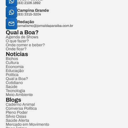
(83) 2106.1892
Campina Grande
(83) 3315-3204
Redação
jornalismo@jornaldaparaiba.com.br
Qual a Boa?
Agenda de Shows
O que fazer?
Onde comer e beber?
Onde ficar?
Notícias
Bichos
Cultura
Economia
Educação
Política
Qual a Boa?
Cotidiano
Saúde
Tecnologia
Meio Ambiente
Blogs
Caderno Animal
Conversa Política
Pleno Poder
Sílvio Osias
Saúde Alerta
Mercado em Movimento