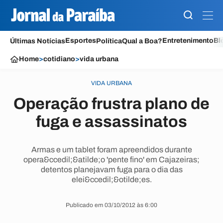
Esportes
Entretenimento
Bl
Últimas Notícias
Política
Qual a Boa?
Home
>
cotidiano
>
vida urbana
VIDA URBANA
Operação frustra plano de
fuga e assassinatos
Armas e um tablet foram apreendidos durante
opera&ccedil;&atilde;o 'pente fino' em Cajazeiras;
detentos planejavam fuga para o dia das
elei&ccedil;&otilde;es.
Publicado em 03/10/2012 às 6:00