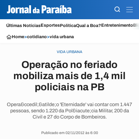
Esportes
Entretenimento
Bl
Últimas Notícias
Política
Qual a Boa?
Home
>
cotidiano
>
vida urbana
VIDA URBANA
Operação no feriado
mobiliza mais de 1,4 mil
policiais na PB
Opera&ccedil;&atilde;o 'Eternidade' vai contar com 1.447
pessoas, sendo 1.220 da Pol&iacute;cia Militar, 200 da
Civil e 27 do Corpo de Bombeiros.
Publicado em 02/11/2012 às 6:00