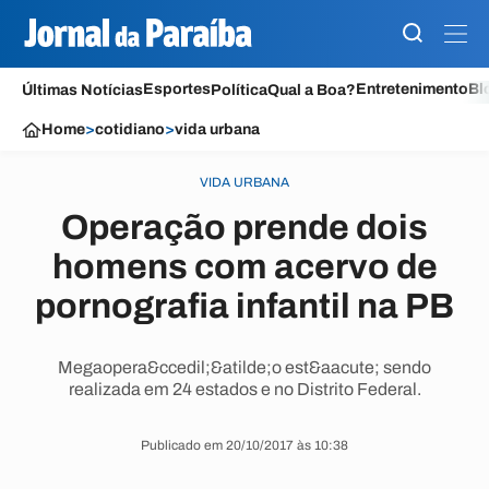
Esportes
Entretenimento
Bl
Últimas Notícias
Política
Qual a Boa?
Home
>
cotidiano
>
vida urbana
VIDA URBANA
Operação prende dois
homens com acervo de
pornografia infantil na PB
Megaopera&ccedil;&atilde;o est&aacute; sendo
realizada em 24 estados e no Distrito Federal.
Publicado em 20/10/2017 às 10:38