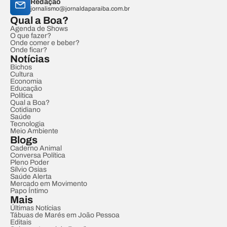
Redação
jornalismo@jornaldaparaiba.com.br
Qual a Boa?
Agenda de Shows
O que fazer?
Onde comer e beber?
Onde ficar?
Notícias
Bichos
Cultura
Economia
Educação
Política
Qual a Boa?
Cotidiano
Saúde
Tecnologia
Meio Ambiente
Blogs
Caderno Animal
Conversa Política
Pleno Poder
Sílvio Osias
Saúde Alerta
Mercado em Movimento
Papo Íntimo
Mais
Últimas Notícias
Tábuas de Marés em João Pessoa
Editais