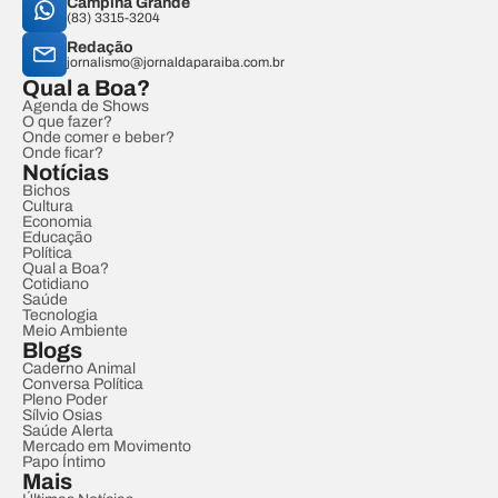
Campina Grande
(83) 3315-3204
Redação
jornalismo@jornaldaparaiba.com.br
Qual a Boa?
Agenda de Shows
O que fazer?
Onde comer e beber?
Onde ficar?
Notícias
Bichos
Cultura
Economia
Educação
Política
Qual a Boa?
Cotidiano
Saúde
Tecnologia
Meio Ambiente
Blogs
Caderno Animal
Conversa Política
Pleno Poder
Sílvio Osias
Saúde Alerta
Mercado em Movimento
Papo Íntimo
Mais