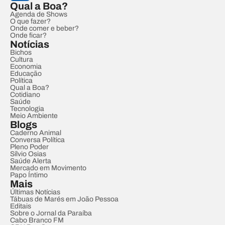
Qual a Boa?
Agenda de Shows
O que fazer?
Onde comer e beber?
Onde ficar?
Notícias
Bichos
Cultura
Economia
Educação
Política
Qual a Boa?
Cotidiano
Saúde
Tecnologia
Meio Ambiente
Blogs
Caderno Animal
Conversa Política
Pleno Poder
Sílvio Osias
Saúde Alerta
Mercado em Movimento
Papo Íntimo
Mais
Últimas Notícias
Tábuas de Marés em João Pessoa
Editais
Sobre o Jornal da Paraíba
Cabo Branco FM