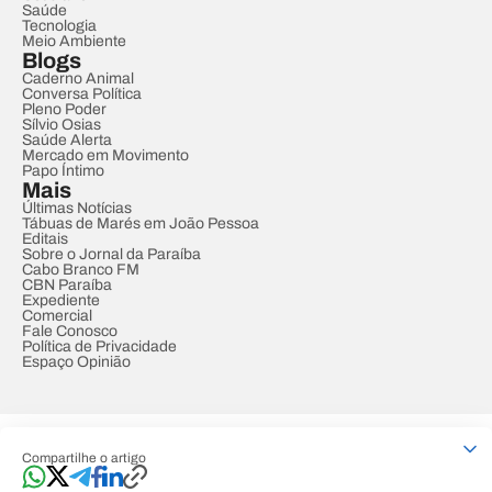
Saúde
Tecnologia
Meio Ambiente
Blogs
Caderno Animal
Conversa Política
Pleno Poder
Sílvio Osias
Saúde Alerta
Mercado em Movimento
Papo Íntimo
Mais
Últimas Notícias
Tábuas de Marés em João Pessoa
Editais
Sobre o Jornal da Paraíba
Cabo Branco FM
CBN Paraíba
Expediente
Comercial
Fale Conosco
Política de Privacidade
Espaço Opinião
© REDE PARAÍBA DE COMUNICAÇÃO
Compartilhe o artigo
Developed by
Designed by