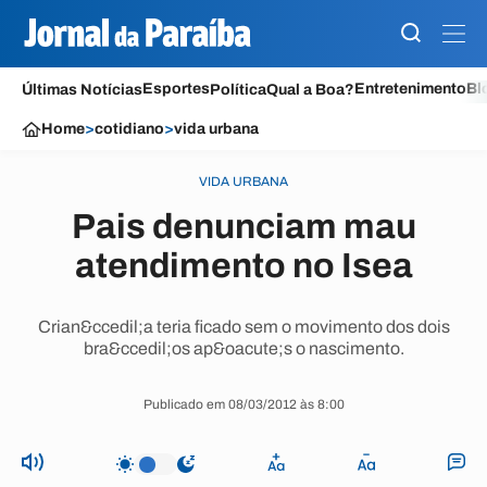
Esportes
Entretenimento
Bl
Últimas Notícias
Política
Qual a Boa?
Home
>
cotidiano
>
vida urbana
VIDA URBANA
Pais denunciam mau
atendimento no Isea
Crian&ccedil;a teria ficado sem o movimento dos dois
bra&ccedil;os ap&oacute;s o nascimento.
Publicado em 08/03/2012 às 8:00