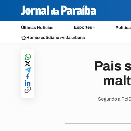
Esportes
Últimas Notícias
Política
Home
>
cotidiano
>
vida urbana
Pais 
malt
Segundo a Pol&ia