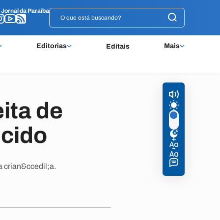
o
o
Jornal da Paraíba
Jornal da Paraíba
Editorias
Mais
Editais
ita de
scido
a crian&ccedil;a.