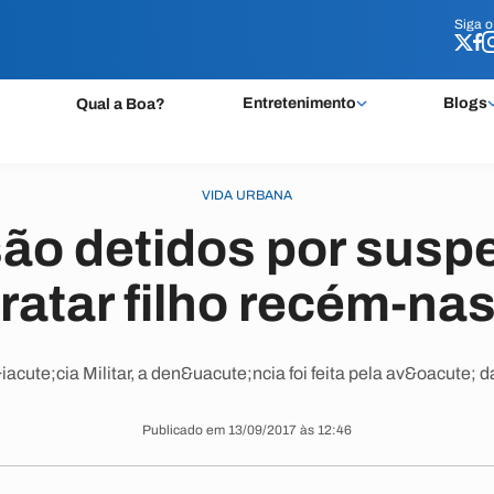
Siga 
Siga 
Entretenimento
Blogs
Qual a Boa?
VIDA URBANA
são detidos por suspe
ratar filho recém-na
cute;cia Militar, a den&uacute;ncia foi feita pela av&oacute; d
Publicado em 13/09/2017 às 12:46