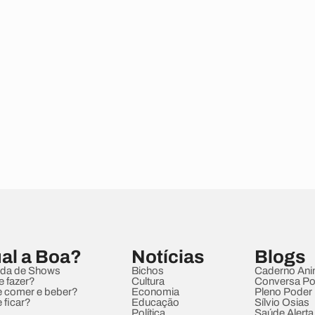
al a Boa?
Notícias
Blogs
da de Shows
Bichos
Caderno Ani
e fazer?
Cultura
Conversa Pol
 comer e beber?
Economia
Pleno Poder
 ficar?
Educação
Sílvio Osias
Política
Saúde Alerta