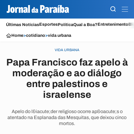
Esportes
Entretenimento
Bl
Últimas Notícias
Política
Qual a Boa?
Home
>
cotidiano
>
vida urbana
VIDA URBANA
Papa Francisco faz apelo à
moderação e ao diálogo
entre palestinos e
israelense
Apelo do l&iacute;der religioso ocorre ap&oacute;s o
atentado na Esplanada das Mesquitas, que deixou cinco
mortos.