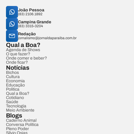
João Pessoa
(83) 2106.1892
Campina Grande
(83) 3315-3204
Redação
jornalismo@jornaldaparaiba.com.br
Qual a Boa?
Agenda de Shows
O que fazer?
Onde comer e beber?
Onde ficar?
Notícias
Bichos
Cultura
Economia
Educação
Política
Qual a Boa?
Cotidiano
Saúde
Tecnologia
Meio Ambiente
Blogs
Caderno Animal
Conversa Política
Pleno Poder
Sílvio Osias