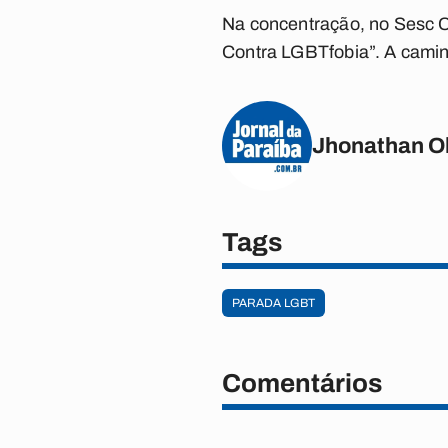
Na concentração, no Sesc C
Contra LGBTfobia”. A camin
Jhonathan Ol
Tags
PARADA LGBT
Comentários