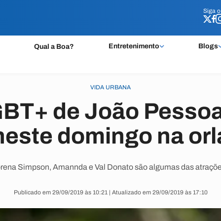
Siga 
Siga 
Entretenimento
Blogs
Qual a Boa?
VIDA URBANA
GBT+ de João Pessoa
neste domingo na orl
rena Simpson, Amannda e Val Donato são algumas das atraçõe
Publicado em 29/09/2019 às 10:21 | Atualizado em 29/09/2019 às 17:10