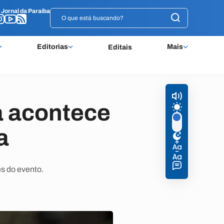
o
o
Jornal da Paraíba
Jornal da Paraíba
Editorias
Mais
Editais
 acontece
a
s do evento.