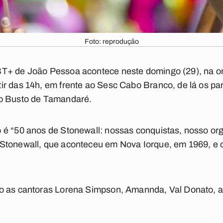
Foto: reprodução
T+ de João Pessoa acontece neste domingo (29), na orl
r das 14h, em frente ao Sesc Cabo Branco, de lá os par
no Busto de Tamandaré.
 é “50 anos de Stonewall: nossas conquistas, nosso or
Stonewall, que aconteceu em Nova Iorque, em 1969, e o
o as cantoras Lorena Simpson, Amannda, Val Donato, alé