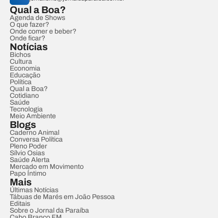
Qual a Boa?
Agenda de Shows
O que fazer?
Onde comer e beber?
Onde ficar?
Notícias
Bichos
Cultura
Economia
Educação
Política
Qual a Boa?
Cotidiano
Saúde
Tecnologia
Meio Ambiente
Blogs
Caderno Animal
Conversa Política
Pleno Poder
Sílvio Osias
Saúde Alerta
Mercado em Movimento
Papo Íntimo
Mais
Últimas Notícias
Tábuas de Marés em João Pessoa
Editais
Sobre o Jornal da Paraíba
Cabo Branco FM