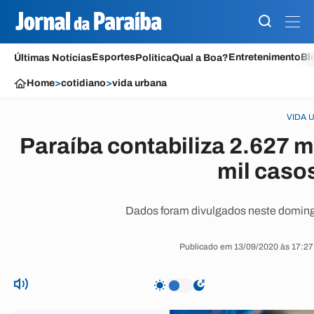
Esportes
Entretenimento
Bl
Últimas Notícias
Política
Qual a Boa?
Home
>
cotidiano
>
vida urbana
VIDA 
Paraíba contabiliza 2.627 
mil caso
Dados foram divulgados neste doming
Publicado em 13/09/2020 às 17:27 