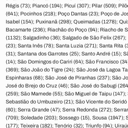
Régis (73); Piancó (194); Picuí (307); Pilar (509); Pil
(641); Pocinhos (218); Poço Dantas (23); Poço de Jos
Isabel (154); Puxinanã (298); Queimadas (1278); Qui
Bacamarte (236); Riachão do Poço (94); Riacho de Sa
(1132); Salgadinho (36); Salgado de São Felix (267);
(23); Santa Inês (78); Santa Luzia (271); Santa Rita
(31); Santana dos Garrotes (25); Santo André (15); 
(14); São Domingos do Cariri (64); São Francisco (34
(369); São João do Tigre (24); São José da Lagoa T
Espinharas (68); São José de Piranhas (237); São Jo
José do Brejo do Cruz (46); São José do Sabugi (26
(259); São Mamede (55); São Miguel de Taipu (147);
Sebastião do Umbuzeiro (21); São Vicente do Seridó 
(60); Serra Grande (47); Serra Redonda (272); Serrar
(709); Soledade (203); Sossego (15), Sousa (1947); 
(177); Teixeira (182); Tenório (32); Triunfo (94); Uira