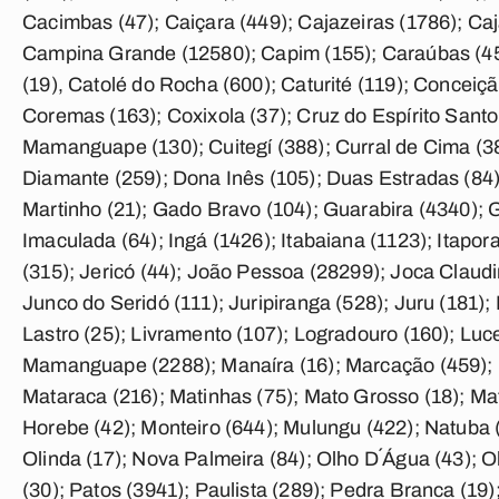
Cacimbas (47); Caiçara (449); Cajazeiras (1786); Ca
Campina Grande (12580); Capim (155); Caraúbas (45)
(19), Catolé do Rocha (600); Caturité (119); Conceiç
Coremas (163); Coxixola (37); Cruz do Espírito Santo 
Mamanguape (130); Cuitegí (388); Curral de Cima (38)
Diamante (259); Dona Inês (105); Duas Estradas (84)
Martinho (21); Gado Bravo (104); Guarabira (4340); Gu
Imaculada (64); Ingá (1426); Itabaiana (1123); Itapor
(315); Jericó (44); João Pessoa (28299); Joca Claudi
Junco do Seridó (111); Juripiranga (528); Juru (181)
Lastro (25); Livramento (107); Logradouro (160); Luc
Mamanguape (2288); Manaíra (16); Marcação (459); M
Mataraca (216); Matinhas (75); Mato Grosso (18); Ma
Horebe (42); Monteiro (644); Mulungu (422); Natuba 
Olinda (17); Nova Palmeira (84); Olho D´Água (43); O
(30); Patos (3941); Paulista (289); Pedra Branca (19