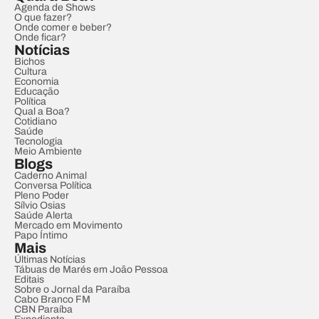
Agenda de Shows
O que fazer?
Onde comer e beber?
Onde ficar?
Notícias
Bichos
Cultura
Economia
Educação
Política
Qual a Boa?
Cotidiano
Saúde
Tecnologia
Meio Ambiente
Blogs
Caderno Animal
Conversa Política
Pleno Poder
Sílvio Osias
Saúde Alerta
Mercado em Movimento
Papo Íntimo
Mais
Últimas Notícias
Tábuas de Marés em João Pessoa
Editais
Sobre o Jornal da Paraíba
Cabo Branco FM
CBN Paraíba