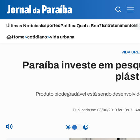
Esportes
Entretenimento
Bl
Últimas Notícias
Política
Qual a Boa?
Home
>
cotidiano
>
vida urbana
VIDA UR
Paraíba investe em pesqu
plást
Produto biodegradável está sendo desenvolvid
Publicado em 03/06/2019 às 18:07 | At