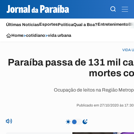
Esportes
Entretenimento
Bl
Últimas Notícias
Política
Qual a Boa?
Home
>
cotidiano
>
vida urbana
VIDA 
Paraíba passa de 131 mil c
mortes c
Ocupação de leitos na Região Metrop
Publicado em 27/10/2020 às 17:30 