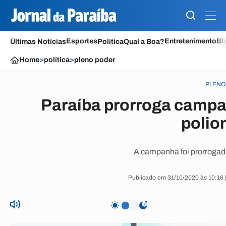
Esportes
Entretenimento
Bl
Últimas Notícias
Política
Qual a Boa?
Home
>
política
>
pleno poder
PLENO
Paraíba prorroga campa
polio
A campanha foi prorrogad
Publicado em 31/10/2020 às 10:16 