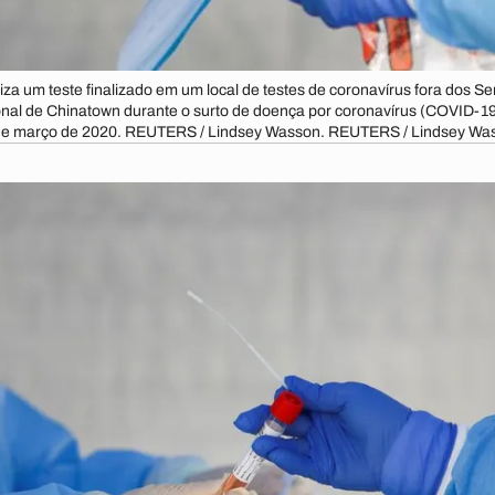
iza um teste finalizado em um local de testes de coronavírus fora dos 
cional de Chinatown durante o surto de doença por coronavírus (COVID-
de março de 2020. REUTERS / Lindsey Wasson. REUTERS / Lindsey Wa