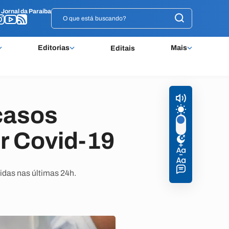
o
o
Jornal da Paraíba
Jornal da Paraíba
Editorias
Mais
Editais
 casos
r Covid-19
idas nas últimas 24h.