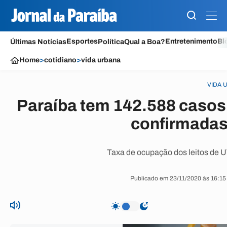
Esportes
Entretenimento
Bl
Últimas Notícias
Política
Qual a Boa?
Home
>
cotidiano
>
vida urbana
VIDA 
Paraíba tem 142.588 casos
confirmadas
Taxa de ocupação dos leitos de U
Publicado em 23/11/2020 às 16:15 