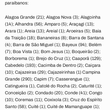
paraibanos:
Alagoa Grande (21); Alagoa Nova (3); Alagoinha
(14); Alhandra (56); Amparo (5); Araçagi (13);
Arara (1); Areia (13); Areial (1); Aroeiras (5); Baia
da Traição (18); Bananeiras (8); Barra de Santana
(4); Barra de São Miguel (1); Bayeux (94); Belém
(7); Boa Vista (1); Bom Jesus (1); Boqueirão (2);
Borborema (1); Brejo do Cruz (1); Caaporã (129);
Cabedelo (193); Cacimba de Dentro (2); Caiçara
(10); Cajazeiras (29); Cajazeirinhas (1) Campina
Grande (290); Capim (7); Casserengue (1);
Catingueira (1), Catolé do Rocha (2); Caturité (1);
Conceição (2); Condado (20); Conde (41); Congo
(10); Coremas (11); Coxixola (3); Cruz do Espírito
Santo (58); Cuité (1); Cuité de Mamanguape (1);