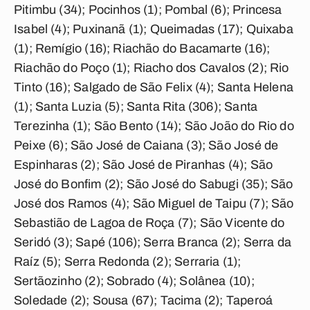
Pitimbu (34); Pocinhos (1); Pombal (6); Princesa
Isabel (4); Puxinanã (1); Queimadas (17); Quixaba
(1); Remígio (16); Riachão do Bacamarte (16);
Riachão do Poço (1); Riacho dos Cavalos (2); Rio
Tinto (16); Salgado de São Felix (4); Santa Helena
(1); Santa Luzia (5); Santa Rita (306); Santa
Terezinha (1); São Bento (14); São João do Rio do
Peixe (6); São José de Caiana (3); São José de
Espinharas (2); São José de Piranhas (4); São
José do Bonfim (2); São José do Sabugi (35); São
José dos Ramos (4); São Miguel de Taipu (7); São
Sebastião de Lagoa de Roça (7); São Vicente do
Seridó (3); Sapé (106); Serra Branca (2); Serra da
Raíz (5); Serra Redonda (2); Serraria (1);
Sertãozinho (2); Sobrado (4); Solânea (10);
Soledade (2); Sousa (67); Tacima (2); Taperoá