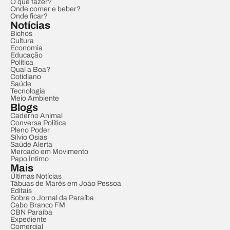
O que fazer?
Onde comer e beber?
Onde ficar?
Notícias
Bichos
Cultura
Economia
Educação
Política
Qual a Boa?
Cotidiano
Saúde
Tecnologia
Meio Ambiente
Blogs
Caderno Animal
Conversa Política
Pleno Poder
Sílvio Osias
Saúde Alerta
Mercado em Movimento
Papo Íntimo
Mais
Últimas Notícias
Tábuas de Marés em João Pessoa
Editais
Sobre o Jornal da Paraíba
Cabo Branco FM
CBN Paraíba
Expediente
Comercial