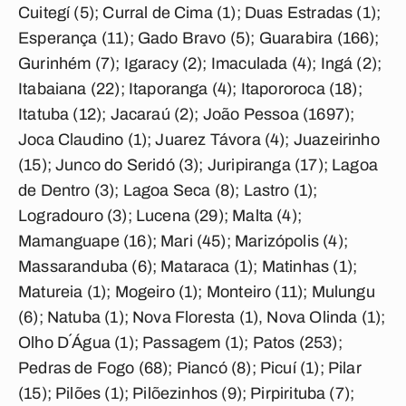
Cuitegí (5); Curral de Cima (1); Duas Estradas (1);
Esperança (11); Gado Bravo (5); Guarabira (166);
Gurinhém (7); Igaracy (2); Imaculada (4); Ingá (2);
Itabaiana (22); Itaporanga (4); Itapororoca (18);
Itatuba (12); Jacaraú (2); João Pessoa (1697);
Joca Claudino (1); Juarez Távora (4); Juazeirinho
(15); Junco do Seridó (3); Juripiranga (17); Lagoa
de Dentro (3); Lagoa Seca (8); Lastro (1);
Logradouro (3); Lucena (29); Malta (4);
Mamanguape (16); Mari (45); Marizópolis (4);
Massaranduba (6); Mataraca (1); Matinhas (1);
Matureia (1); Mogeiro (1); Monteiro (11); Mulungu
(6); Natuba (1); Nova Floresta (1), Nova Olinda (1);
Olho D´Água (1); Passagem (1); Patos (253);
Pedras de Fogo (68); Piancó (8); Picuí (1); Pilar
(15); Pilões (1); Pilõezinhos (9); Pirpirituba (7);