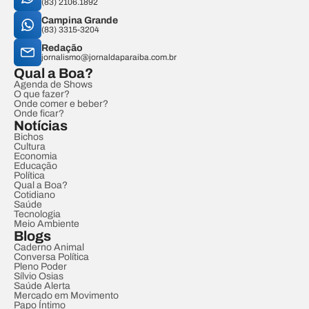
(83) 2106.1892
Campina Grande
(83) 3315-3204
Redação
jornalismo@jornaldaparaiba.com.br
Qual a Boa?
Agenda de Shows
O que fazer?
Onde comer e beber?
Onde ficar?
Notícias
Bichos
Cultura
Economia
Educação
Política
Qual a Boa?
Cotidiano
Saúde
Tecnologia
Meio Ambiente
Blogs
Caderno Animal
Conversa Política
Pleno Poder
Sílvio Osias
Saúde Alerta
Mercado em Movimento
Papo Íntimo