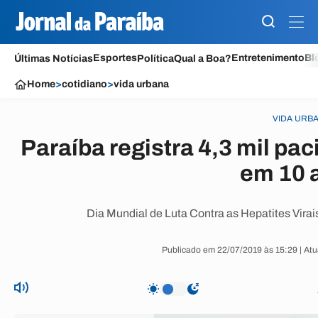
Esportes
Entretenimento
Bl
Últimas Notícias
Política
Qual a Boa?
Home
>
cotidiano
>
vida urbana
VIDA URB
Paraíba registra 4,3 mil pac
em 10 
Dia Mundial de Luta Contra as Hepatites Virais
Publicado em 22/07/2019 às 15:29 | At