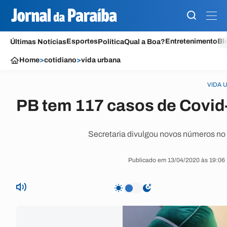
Esportes
Entretenimento
Bl
Últimas Notícias
Política
Qual a Boa?
Home
>
cotidiano
>
vida urbana
VIDA 
PB tem 117 casos de Covid
Secretaria divulgou novos números no i
Publicado em 13/04/2020 às 19:06 