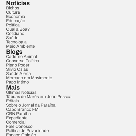
Notícias
Bichos
Cultura
Economia
Educação
Política
Qual a Boa?
Cotidiano
Saúde
Tecnologia
Meio Ambiente
Blogs
Caderno Animal
Conversa Política
Pleno Poder
Sílvio Osias
Saúde Alerta
Mercado em Movimento
Papo Íntimo
Mais
Últimas Notícias
Tábuas de Marés em João Pessoa
Editais
Sobre o Jornal da Paraíba
Cabo Branco FM
CBN Paraíba
Expediente
Comercial
Fale Conosco
Política de Privacidade
Espaço Opinião