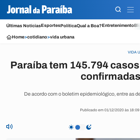
Esportes
Entretenimento
Bl
Últimas Notícias
Política
Qual a Boa?
Home
>
cotidiano
>
vida urbana
VIDA 
Paraíba tem 145.794 casos
confirmadas
De acordo com o boletim epidemiológico, entre as de
Publicado em 01/12/2020 às 18:09 