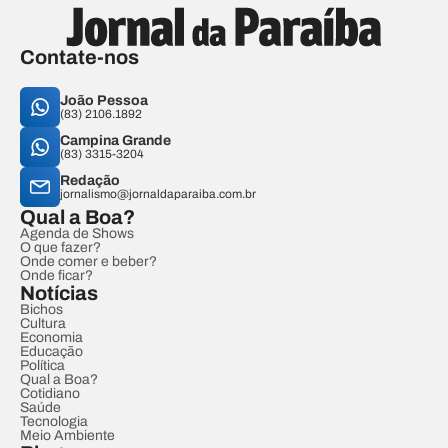
Contate-nos
João Pessoa
(83) 2106.1892
Campina Grande
(83) 3315-3204
Redação
jornalismo@jornaldaparaiba.com.br
Qual a Boa?
Agenda de Shows
O que fazer?
Onde comer e beber?
Onde ficar?
Notícias
Bichos
Cultura
Economia
Educação
Política
Qual a Boa?
Cotidiano
Saúde
Tecnologia
Meio Ambiente