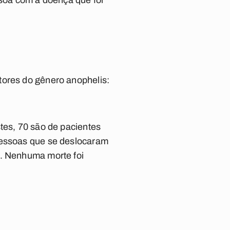
ssoa com a doença que foi
tores do gênero anophelis:
tes, 70 são de pacientes
 pessoas que se deslocaram
a. Nenhuma morte foi