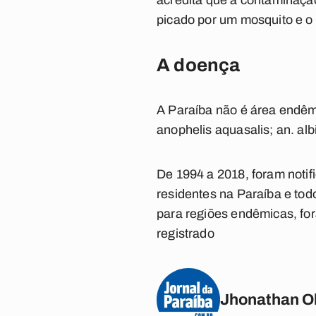
acredita que a contaminação
picado por um mosquito e o 
A doença
A Paraíba não é área endêmi
anophelis aquasalis; an. albi
De 1994 a 2018, foram notif
residentes na Paraíba e to
para regiões endêmicas, for
registrado
Jhonathan Ol