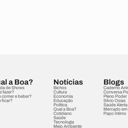
al a Boa?
Notícias
Blogs
da de Shows
Bichos
Caderno Ani
e fazer?
Cultura
Conversa Pol
 comer e beber?
Economia
Pleno Poder
 ficar?
Educação
Sílvio Osias
Política
Saúde Alerta
Qual a Boa?
Mercado em
Cotidiano
Papo Íntimo
Saúde
Tecnologia
Meio Ambiente