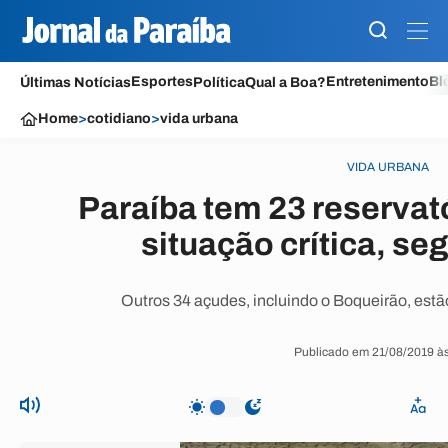
Esportes
Entretenimento
Bl
Últimas Notícias
Política
Qual a Boa?
Home
>
cotidiano
>
vida urbana
VIDA URBANA
Paraíba tem 23 reservat
situação crítica, s
Outros 34 açudes, incluindo o Boqueirão, est
Publicado em 21/08/2019 às