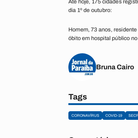
Até hoje, 175 cidades regist
dia 1º de outubro:
Homem, 73 anos, residente
óbito em hospital público no
Bruna Cairo
Tags
CORONAVÍRUS
COVID-19
SECR