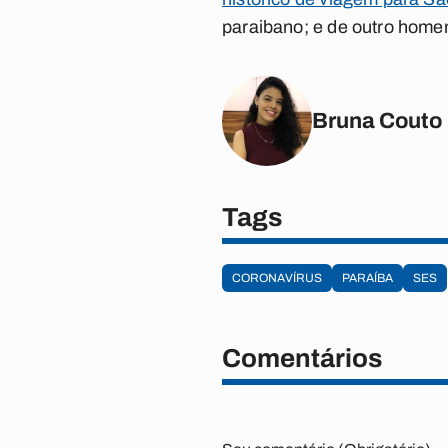
paraibano; e de outro home
Bruna Couto
Tags
CORONAVÍRUS
PARAÍBA
SES
Comentários