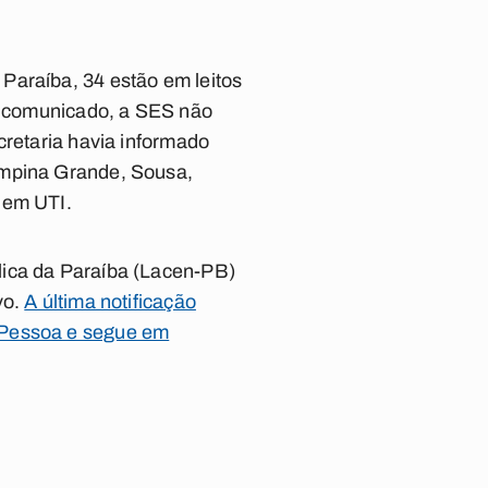
Paraíba, 34 estão em leitos
mo comunicado, a SES não
cretaria havia informado
ampina Grande, Sousa,
 em UTI.
lica da Paraíba (Lacen-PB)
vo.
A última notificação
 Pessoa e segue em