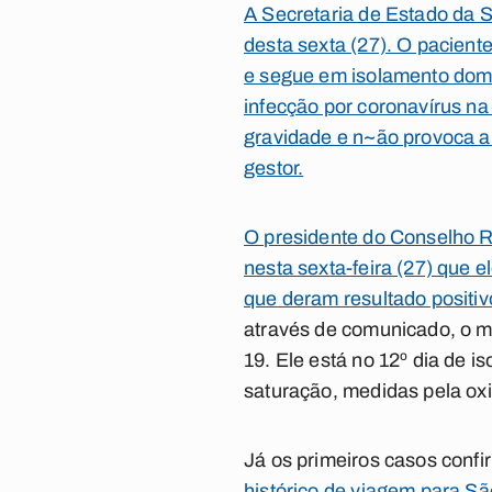
A Secretaria de Estado da
desta sexta (27). O pacient
e segue em isolamento domic
infecção por coronavírus n
gravidade e n~ão provoca a
gestor.
O presidente do Conselho R
nesta sexta-feira (27) que 
que deram resultado positiv
através de comunicado, o mé
19. Ele está no 12º dia de 
saturação, medidas pela oxi
Já os primeiros casos conf
histórico de viagem para Sã