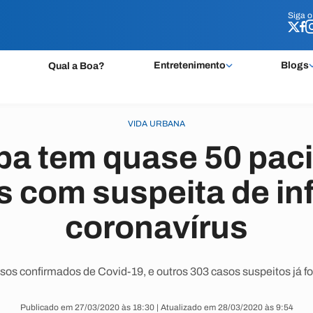
Siga 
Siga 
Entretenimento
Blogs
Qual a Boa?
VIDA URBANA
ba tem quase 50 pac
s com suspeita de in
coronavírus
sos confirmados de Covid-19, e outros 303 casos suspeitos já f
Publicado em 27/03/2020 às 18:30 | Atualizado em 28/03/2020 às 9:54