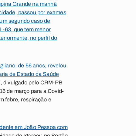
ampina Grande na manhã
a cidade, passou por exames
 um segundo caso de
NL-63, que tem menor
riormente, no perfil do
liano, de 56 anos, revelou
taria de Estado da Saúde
l, divulgado pelo CRM-PB
 16 de março para a Covid-
m febre, respiração e
sidente em João Pessoa com
idade de Igaracy, no Sertão