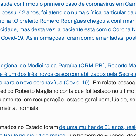
 Saúde confirmou o primeiro caso de coronavírus em C
e possui 42 anos, foi atendido numa clínica particular d
iliar.
O prefeito Romero Rodrigues chegou a confirmar
a cidade, mas desta vez, a paciente está com o Corona 
 Covid-19. As informações foram complementadas, poste
egional de Medicina da Paraíba (CRM-PB), Roberto Mag
ele é um dos três novos casos contabilizados pela Secre
o para o novo coronavírus (Covid-19).
Em relato pessoa
dico Roberto Magliano conta que foi testado no último
isolamento, em recuperação, estado geral bom, lúcido, se
metria, normais.
irmados no Estado foram
de uma mulher de 31 anos, re
o Paulo no dia 14 de março
, um homem de 60 anos, da c