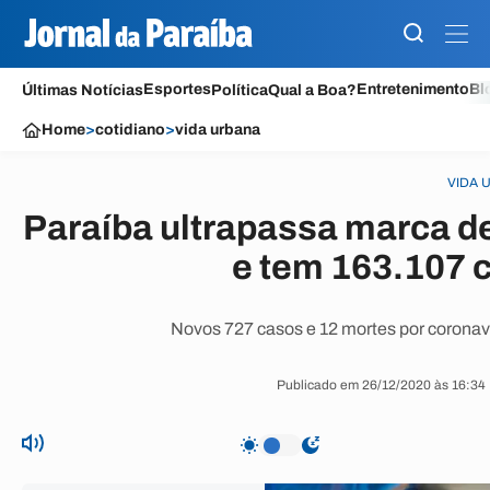
Esportes
Entretenimento
Bl
Últimas Notícias
Política
Qual a Boa?
Home
>
cotidiano
>
vida urbana
VIDA 
Paraíba ultrapassa marca de
e tem 163.107 
Novos 727 casos e 12 mortes por coronav
Publicado em 26/12/2020 às 16:34 