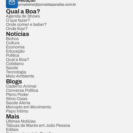
Redação
jornalismo@jornaldaparaiba.com.br
Qual a Boa?
Agenda de Shows
O que fazer?
Onde comer e beber?
Onde ficar?
Notícias
Bichos
Cultura
Economia
Educação
Política
Qual a Boa?
Cotidiano
Saúde
Tecnologia
Meio Ambiente
Blogs
Caderno Animal
Conversa Política
Pleno Poder
Sílvio Osias
Saúde Alerta
Mercado em Movimento
Papo Íntimo
Mais
Últimas Notícias
Tábuas de Marés em João Pessoa
Editais