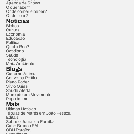
Agenda de Shows
O que fazer?
Onde comer e beber?
Onde ficar?
Notícias
Bichos
Cultura
Economia
Educação
Política
Qual a Boa?
Cotidiano
Saúde
Tecnologia
Meio Ambiente
Blogs
Caderno Animal
Conversa Política
Pleno Poder
Sílvio Osias
Saúde Alerta
Mercado em Movimento
Papo Íntimo
Mais
Últimas Notícias
Tábuas de Marés em João Pessoa
Editais
Sobre o Jornal da Paraíba
Cabo Branco FM
CBN Paraíba