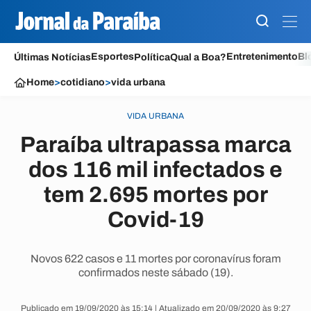
Esportes
Entretenimento
Bl
Últimas Notícias
Política
Qual a Boa?
Home
>
cotidiano
>
vida urbana
VIDA URBANA
Paraíba ultrapassa marca
dos 116 mil infectados e
tem 2.695 mortes por
Covid-19
Novos 622 casos e 11 mortes por coronavírus foram
confirmados neste sábado (19).
Publicado em 19/09/2020 às 15:14 | Atualizado em 20/09/2020 às 9:27