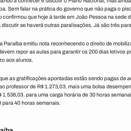
ndo a conhecer e discutir o Plano Nacional, mas aind
. Sem falar na prática do governo que não paga o piso 
ep confirmou que hoje à tarde em João Pessoa na sede d
discutir se haverá outras paralisações. Já são três par
 Paraíba emitiu nota reconhecendo o direito de mobili
vem repor as aulas para garantir os 200 dias letivos pr
ízo aos alunos.
que as gratificações apontadas estão sendo pagas de ac
 ao professor de R$ 1.273,03, mais uma bolsa desempen
$ 1.538,03, para uma carga horária de 30 horas semanai
0 para 40 horas semanais.
raíba