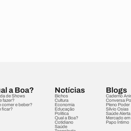
al a Boa?
Notícias
Blogs
da de Shows
Bichos
Caderno Ani
e fazer?
Cultura
Conversa Pol
 comer e beber?
Economia
Pleno Poder
 ficar?
Educação
Sílvio Osias
Política
Saúde Alerta
Qual a Boa?
Mercado em
Cotidiano
Papo Íntimo
Saúde