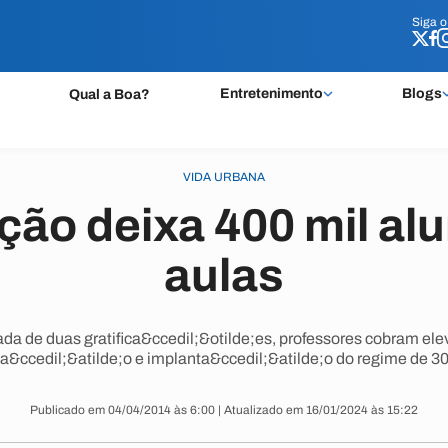
Siga 
Siga 
Entretenimento
Blogs
Qual a Boa?
VIDA URBANA
ção deixa 400 mil a
aulas
irada de duas gratifica&ccedil;&otilde;es, professores cobram el
ica&ccedil;&atilde;o e implanta&ccedil;&atilde;o do regime de 30
Publicado em 04/04/2014 às 6:00 | Atualizado em 16/01/2024 às 15:22