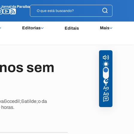
o
o
Jornal da Paraíba
Jornal da Paraíba
Editorias
Mais
Editais
lunos sem
eva&ccedil;&atilde;o da
 horas.