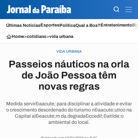
Esportes
Entretenimento
Bl
Últimas Notícias
Política
Qual a Boa?
Home
>
cotidiano
>
vida urbana
VIDA URBANA
Passeios náuticos na orla
de João Pessoa têm
novas regras
Medida servir&aacute; para disciplinar a atividade e evitar
o crescimento desordenado do turismo n&aacute;utico na
Capital al&eacute;m da degrada&ccedil;&atilde;o
ambiental do local.