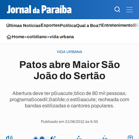
Esportes
Entretenimento
Bl
Últimas Notícias
Política
Qual a Boa?
Home
>
cotidiano
>
vida urbana
VIDA URBANA
Patos abre Maior São
João do Sertão
Abertura deve ter p&uacute;blico de 80 mil pessoas;
programa&ccedil;&atilde;o est&aacute; recheada com
bandas estilizadas e cantores populares.
Publicado em 21/06/2012 às 6:00