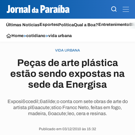
Esportes
Entretenimento
Bl
Últimas Notícias
Política
Qual a Boa?
Home
>
cotidiano
>
vida urbana
VIDA URBANA
Peças de arte plástica
estão sendo expostas na
sede da Energisa
Exposi&ccedil;&atilde;o conta com sete obras de arte do
artista pl&aacute;stico Francc Neto, feitas em fogo,
madeira, &oacute;leo, cera e resinas.
Publicado em 03/12/2010 às 15:32