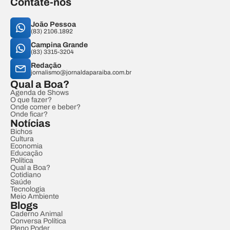
Contate-nos
João Pessoa
(83) 2106.1892
Campina Grande
(83) 3315-3204
Redação
jornalismo@jornaldaparaiba.com.br
Qual a Boa?
Agenda de Shows
O que fazer?
Onde comer e beber?
Onde ficar?
Notícias
Bichos
Cultura
Economia
Educação
Política
Qual a Boa?
Cotidiano
Saúde
Tecnologia
Meio Ambiente
Blogs
Caderno Animal
Conversa Política
Pleno Poder