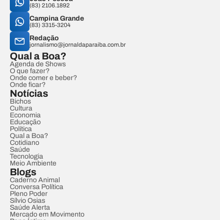
(83) 2106.1892
Campina Grande
(83) 3315-3204
Redação
jornalismo@jornaldaparaiba.com.br
Qual a Boa?
Agenda de Shows
O que fazer?
Onde comer e beber?
Onde ficar?
Notícias
Bichos
Cultura
Economia
Educação
Política
Qual a Boa?
Cotidiano
Saúde
Tecnologia
Meio Ambiente
Blogs
Caderno Animal
Conversa Política
Pleno Poder
Sílvio Osias
Saúde Alerta
Mercado em Movimento