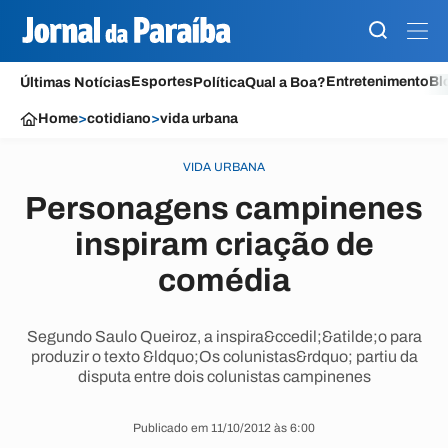
Esportes
Entretenimento
Bl
Últimas Notícias
Política
Qual a Boa?
Home
>
cotidiano
>
vida urbana
VIDA URBANA
Personagens campinenes
inspiram criação de
comédia
Segundo Saulo Queiroz, a inspira&ccedil;&atilde;o para
produzir o texto &ldquo;Os colunistas&rdquo; partiu da
disputa entre dois colunistas campinenes
Publicado em 11/10/2012 às 6:00