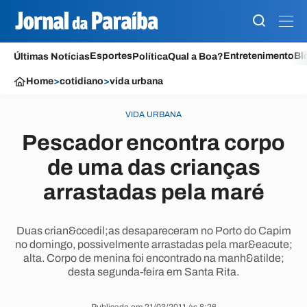
Esportes
Entretenimento
Bl
Últimas Notícias
Política
Qual a Boa?
Home
>
cotidiano
>
vida urbana
VIDA URBANA
Pescador encontra corpo
de uma das crianças
arrastadas pela maré
Duas crian&ccedil;as desapareceram no Porto do Capim
no domingo, possivelmente arrastadas pela mar&eacute;
alta. Corpo de menina foi encontrado na manh&atilde;
desta segunda-feira em Santa Rita.