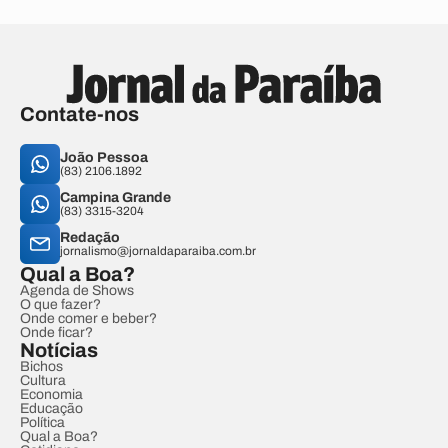
Contate-nos
João Pessoa
(83) 2106.1892
Campina Grande
(83) 3315-3204
Redação
jornalismo@jornaldaparaiba.com.br
Qual a Boa?
Agenda de Shows
O que fazer?
Onde comer e beber?
Onde ficar?
Notícias
Bichos
Cultura
Economia
Educação
Política
Qual a Boa?