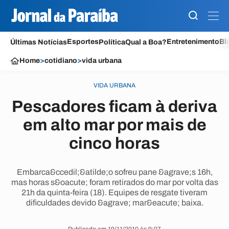
Esportes
Entretenimento
Bl
Últimas Notícias
Política
Qual a Boa?
Home
>
cotidiano
>
vida urbana
VIDA URBANA
Pescadores ficam à deriva
em alto mar por mais de
cinco horas
Embarca&ccedil;&atilde;o sofreu pane &agrave;s 16h,
mas horas s&oacute; foram retirados do mar por volta das
21h da quinta-feira (18). Equipes de resgate tiveram
dificuldades devido &agrave; mar&eacute; baixa.