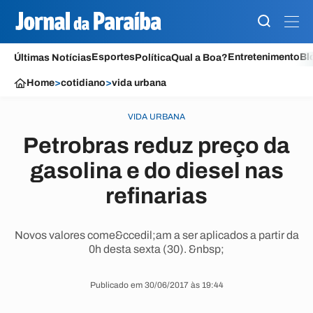
Esportes
Entretenimento
Bl
Últimas Notícias
Política
Qual a Boa?
Home
>
cotidiano
>
vida urbana
VIDA URBANA
Petrobras reduz preço da
gasolina e do diesel nas
refinarias
Novos valores come&ccedil;am a ser aplicados a partir da
0h desta sexta (30). &nbsp;
Publicado em 30/06/2017 às 19:44