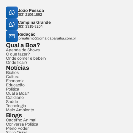
João Pessoa
(83) 2106.1892
Campina Grande
(83) 3315-3204
Redação
jornalismo@jornaldaparaiba.com.br
Qual a Boa?
Agenda de Shows
O que fazer?
Onde comer e beber?
Onde ficar?
Notícias
Bichos
Cultura
Economia
Educação
Política
Qual a Boa?
Cotidiano
Saúde
Tecnologia
Meio Ambiente
Blogs
Caderno Animal
Conversa Política
Pleno Poder
Sílvio Osias