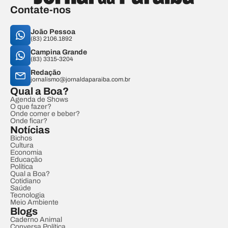
Contate-nos
João Pessoa
(83) 2106.1892
Campina Grande
(83) 3315-3204
Redação
jornalismo@jornaldaparaiba.com.br
Qual a Boa?
Agenda de Shows
O que fazer?
Onde comer e beber?
Onde ficar?
Notícias
Bichos
Cultura
Economia
Educação
Política
Qual a Boa?
Cotidiano
Saúde
Tecnologia
Meio Ambiente
Blogs
Caderno Animal
Conversa Política