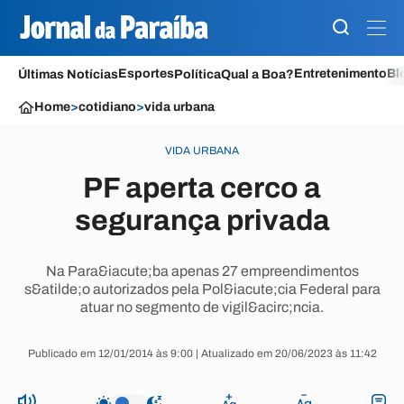
Esportes
Entretenimento
Bl
Últimas Notícias
Política
Qual a Boa?
Home
>
cotidiano
>
vida urbana
VIDA URBANA
PF aperta cerco a
segurança privada
Na Para&iacute;ba apenas 27 empreendimentos
s&atilde;o autorizados pela Pol&iacute;cia Federal para
atuar no segmento de vigil&acirc;ncia.
Publicado em 12/01/2014 às 9:00 | Atualizado em 20/06/2023 às 11:42