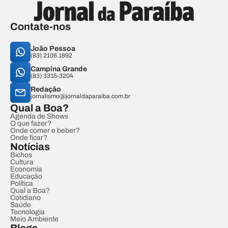
Contate-nos
João Pessoa
(83) 2106.1892
Campina Grande
(83) 3315-3204
Redação
jornalismo@jornaldaparaiba.com.br
Qual a Boa?
Agenda de Shows
O que fazer?
Onde comer e beber?
Onde ficar?
Notícias
Bichos
Cultura
Economia
Educação
Política
Qual a Boa?
Cotidiano
Saúde
Tecnologia
Meio Ambiente