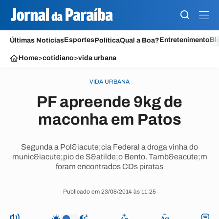
Esportes
Entretenimento
Bl
Últimas Notícias
Política
Qual a Boa?
Home
>
cotidiano
>
vida urbana
VIDA URBANA
PF apreende 9kg de
maconha em Patos
Segunda a Pol&iacute;cia Federal a droga vinha do
munic&iacute;pio de S&atilde;o Bento. Tamb&eacute;m
foram encontrados CDs piratas
Publicado em 23/08/2014 às 11:25