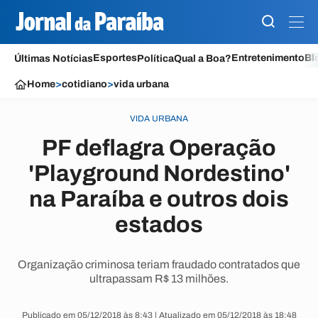
Esportes
Entretenimento
Bl
Últimas Notícias
Política
Qual a Boa?
Home
>
cotidiano
>
vida urbana
VIDA URBANA
PF deflagra Operação
'Playground Nordestino'
na Paraíba e outros dois
estados
Organização criminosa teriam fraudado contratados que
ultrapassam R$ 13 milhões.
Publicado em 05/12/2018 às 8:43 | Atualizado em 05/12/2018 às 18:48