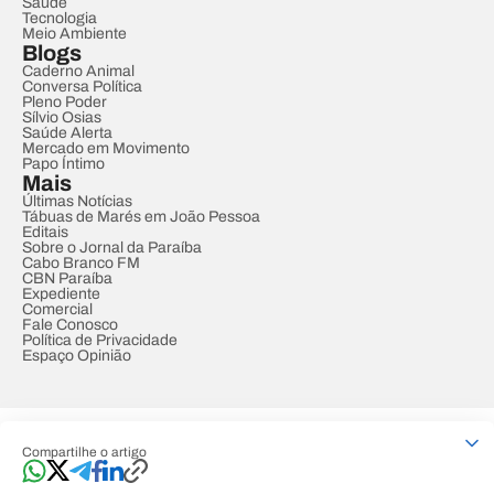
Saúde
Tecnologia
Meio Ambiente
Blogs
Caderno Animal
Conversa Política
Pleno Poder
Sílvio Osias
Saúde Alerta
Mercado em Movimento
Papo Íntimo
Mais
Últimas Notícias
Tábuas de Marés em João Pessoa
Editais
Sobre o Jornal da Paraíba
Cabo Branco FM
CBN Paraíba
Expediente
Comercial
Fale Conosco
Política de Privacidade
Espaço Opinião
© REDE PARAÍBA DE COMUNICAÇÃO
Compartilhe o artigo
Developed by
Designed by