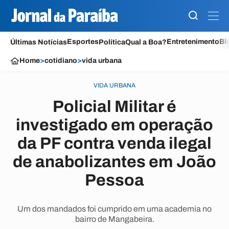
Esportes
Entretenimento
Bl
Últimas Notícias
Política
Qual a Boa?
Home
>
cotidiano
>
vida urbana
VIDA URBANA
Policial Militar é
investigado em operação
da PF contra venda ilegal
de anabolizantes em João
Pessoa
Um dos mandados foi cumprido em uma academia no
bairro de Mangabeira.