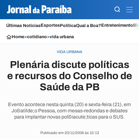
Esportes
Entretenimento
Bl
Últimas Notícias
Política
Qual a Boa?
Home
>
cotidiano
>
vida urbana
VIDA URBANA
Plenária discute políticas
e recursos do Conselho de
Saúde da PB
Evento acontece nesta quinta (20) e sexta-feira (21), em
Jo&atilde;o Pessoa, com mesas-redondas e debates
para implantar novas pol&iacute;ticas para o SUS.
Publicado em 20/11/2008 às 10:13