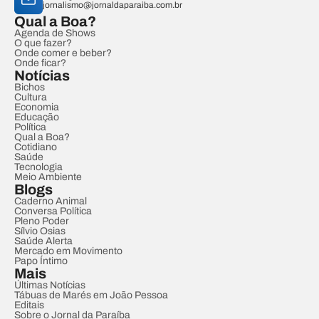
jornalismo@jornaldaparaiba.com.br
Qual a Boa?
Agenda de Shows
O que fazer?
Onde comer e beber?
Onde ficar?
Notícias
Bichos
Cultura
Economia
Educação
Política
Qual a Boa?
Cotidiano
Saúde
Tecnologia
Meio Ambiente
Blogs
Caderno Animal
Conversa Política
Pleno Poder
Sílvio Osias
Saúde Alerta
Mercado em Movimento
Papo Íntimo
Mais
Últimas Notícias
Tábuas de Marés em João Pessoa
Editais
Sobre o Jornal da Paraíba