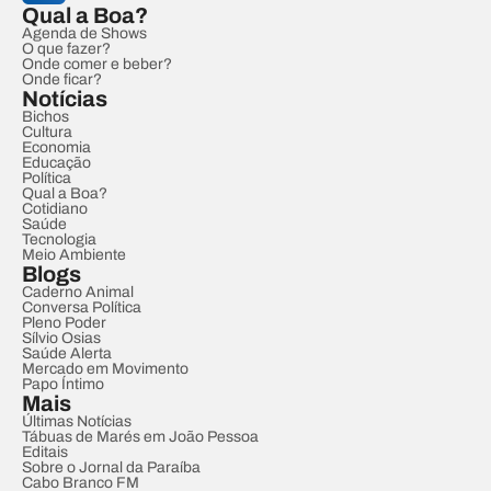
Qual a Boa?
Agenda de Shows
O que fazer?
Onde comer e beber?
Onde ficar?
Notícias
Bichos
Cultura
Economia
Educação
Política
Qual a Boa?
Cotidiano
Saúde
Tecnologia
Meio Ambiente
Blogs
Caderno Animal
Conversa Política
Pleno Poder
Sílvio Osias
Saúde Alerta
Mercado em Movimento
Papo Íntimo
Mais
Últimas Notícias
Tábuas de Marés em João Pessoa
Editais
Sobre o Jornal da Paraíba
Cabo Branco FM