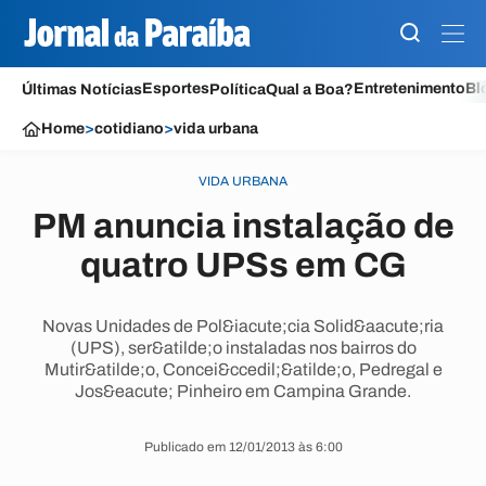
Esportes
Entretenimento
Bl
Últimas Notícias
Política
Qual a Boa?
Home
>
cotidiano
>
vida urbana
VIDA URBANA
PM anuncia instalação de
quatro UPSs em CG
Novas Unidades de Pol&iacute;cia Solid&aacute;ria
(UPS), ser&atilde;o instaladas nos bairros do
Mutir&atilde;o, Concei&ccedil;&atilde;o, Pedregal e
Jos&eacute; Pinheiro em Campina Grande.
Publicado em 12/01/2013 às 6:00