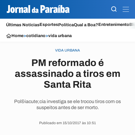
Esportes
Entretenimento
Bl
Últimas Notícias
Política
Qual a Boa?
Home
>
cotidiano
>
vida urbana
VIDA URBANA
PM reformado é
assassinado a tiros em
Santa Rita
Pol&iacute;cia investiga se ele trocou tiros com os
suspeitos antes de ser morto.
Publicado em 15/10/2017 às 10:51