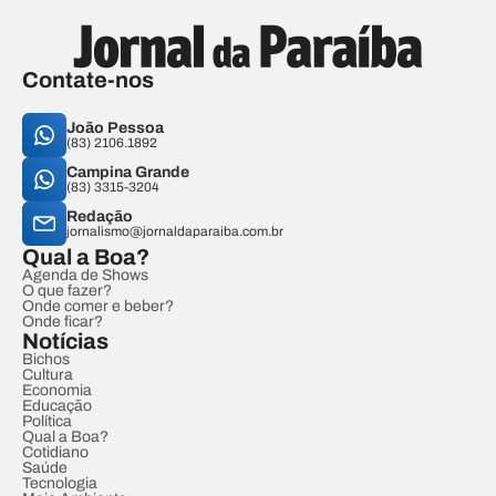
Contate-nos
João Pessoa
(83) 2106.1892
Campina Grande
(83) 3315-3204
Redação
jornalismo@jornaldaparaiba.com.br
Qual a Boa?
Agenda de Shows
O que fazer?
Onde comer e beber?
Onde ficar?
Notícias
Bichos
Cultura
Economia
Educação
Política
Qual a Boa?
Cotidiano
Saúde
Tecnologia