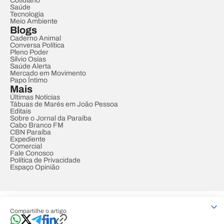
Cotidiano
Saúde
Tecnologia
Meio Ambiente
Blogs
Caderno Animal
Conversa Política
Pleno Poder
Sílvio Osias
Saúde Alerta
Mercado em Movimento
Papo Íntimo
Mais
Últimas Notícias
Tábuas de Marés em João Pessoa
Editais
Sobre o Jornal da Paraíba
Cabo Branco FM
CBN Paraíba
Expediente
Comercial
Fale Conosco
Política de Privacidade
Espaço Opinião
© REDE PARAÍBA DE COMUNICAÇÃO
Compartilhe o artigo
Developed by
Designed by