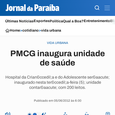
Esportes
Entretenimento
Bl
Últimas Notícias
Política
Qual a Boa?
Home
>
cotidiano
>
vida urbana
VIDA URBANA
PMCG inaugura unidade
de saúde
Hospital da Crian&ccedil;a e do Adolescente ser&aacute;
inaugurado nesta ter&ccedil;a-feira (5); unidade
contar&aacute; com 200 leitos.
Publicado em 05/06/2012 às 6:00